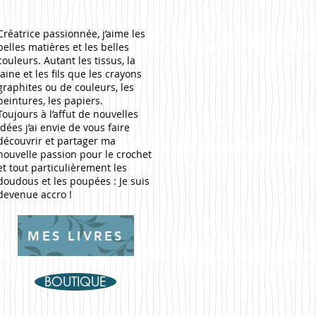
Créatrice passionnée, j’aime les
belles matières et les belles
couleurs. Autant les tissus, la
laine et les fils que les crayons
graphites ou de couleurs, les
peintures, les papiers.
Toujours à l’affut de nouvelles
idées j’ai envie de vous faire
découvrir et partager ma
nouvelle passion pour le crochet
et tout particulièrement les
doudous et les poupées : Je suis
devenue accro !
MES LIVRES
BOUTIQUE