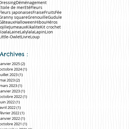
Dressing
Déménagement
Etoile de mer
Eté
Fleurs
Fleurs japonaises
Fraise
Fruits
Fée
Granny square
Grenouille
Gudule
Gâteaux
Halloween
Hibou
Héros
Jojilie
Jumeaux
Kikalite
Kit crochet
Koala
Laine
Lalylala
Lapin
Lion
Little-Owlet
Livre
Loup
Archives :
janvier 2025
(2)
2 posts
octobre 2024
(1)
1 post
juillet 2023
(1)
1 post
mai 2023
(2)
2 posts
mars 2023
(1)
1 post
janvier 2023
(1)
1 post
octobre 2022
(1)
1 post
juin 2022
(1)
1 post
avril 2022
(1)
1 post
février 2022
(1)
1 post
janvier 2022
(1)
1 post
octobre 2021
(1)
1 post