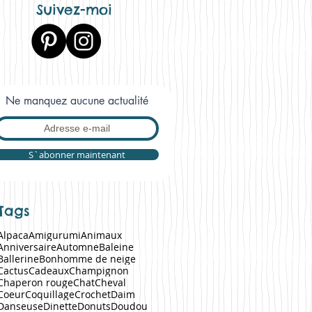
Suivez-moi
Ne manquez aucune actualité
S`abonner maintenant
Tags
Alpaca
Amigurumi
Animaux
Anniversaire
Automne
Baleine
Ballerine
Bonhomme de neige
Cactus
Cadeaux
Champignon
Chaperon rouge
Chat
Cheval
Coeur
Coquillage
Crochet
Daim
Danseuse
Dinette
Donuts
Doudou