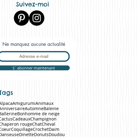
Suivez-moi
Ne manquez aucune actualité
S`abonner maintenant
Tags
Alpaca
Amigurumi
Animaux
Anniversaire
Automne
Baleine
Ballerine
Bonhomme de neige
Cactus
Cadeaux
Champignon
Chaperon rouge
Chat
Cheval
Coeur
Coquillage
Crochet
Daim
Danseuse
Dinette
Donuts
Doudou