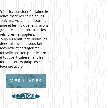
Créatrice passionnée, j’aime les
belles matières et les belles
couleurs. Autant les tissus, la
laine et les fils que les crayons
graphites ou de couleurs, les
peintures, les papiers.
Toujours à l’affut de nouvelles
idées j’ai envie de vous faire
découvrir et partager ma
nouvelle passion pour le crochet
et tout particulièrement les
doudous et les poupées : Je suis
devenue accro !
MES LIVRES
BOUTIQUE