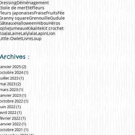
Dressing
Déménagement
Etoile de mer
Eté
Fleurs
Fleurs japonaises
Fraise
Fruits
Fée
Granny square
Grenouille
Gudule
Gâteaux
Halloween
Hibou
Héros
Jojilie
Jumeaux
Kikalite
Kit crochet
Koala
Laine
Lalylala
Lapin
Lion
Little-Owlet
Livre
Loup
Archives :
janvier 2025
(2)
2 posts
octobre 2024
(1)
1 post
juillet 2023
(1)
1 post
mai 2023
(2)
2 posts
mars 2023
(1)
1 post
janvier 2023
(1)
1 post
octobre 2022
(1)
1 post
juin 2022
(1)
1 post
avril 2022
(1)
1 post
février 2022
(1)
1 post
janvier 2022
(1)
1 post
octobre 2021
(1)
1 post