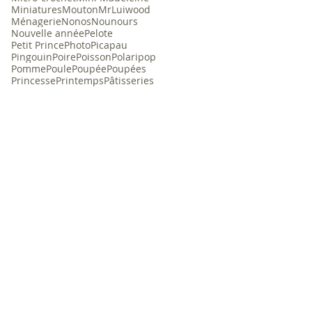
Miniatures
Mouton
MrLuiwood
Ménagerie
Nonos
Nounours
Nouvelle année
Pelote
Petit Prince
Photo
Picapau
Pingouin
Poire
Poisson
Polaripop
Pomme
Poule
Poupée
Poupées
Princesse
Printemps
Pâtisseries