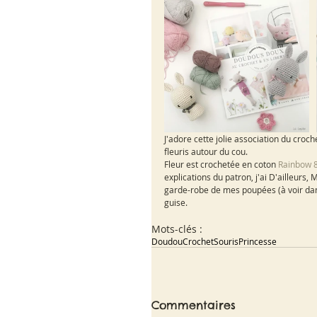
J'adore cette jolie association du croc
fleuris autour du cou. 
Fleur est crochetée en coton 
Rainbow 8
explications du patron, j'ai D'ailleurs,
garde-robe de mes poupées (à voir dans 
guise. 
Mots-clés :
Doudou
Crochet
Souris
Princesse
Commentaires