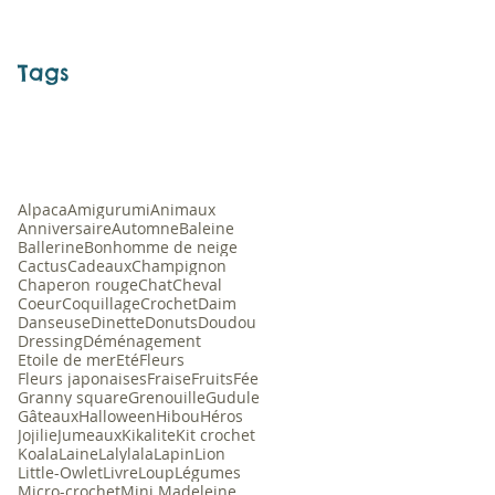
Tags
Alpaca
Amigurumi
Animaux
Anniversaire
Automne
Baleine
Ballerine
Bonhomme de neige
Cactus
Cadeaux
Champignon
Chaperon rouge
Chat
Cheval
Coeur
Coquillage
Crochet
Daim
Danseuse
Dinette
Donuts
Doudou
Dressing
Déménagement
Etoile de mer
Eté
Fleurs
Fleurs japonaises
Fraise
Fruits
Fée
Granny square
Grenouille
Gudule
Gâteaux
Halloween
Hibou
Héros
Jojilie
Jumeaux
Kikalite
Kit crochet
Koala
Laine
Lalylala
Lapin
Lion
Little-Owlet
Livre
Loup
Légumes
Micro-crochet
Mini Madeleine