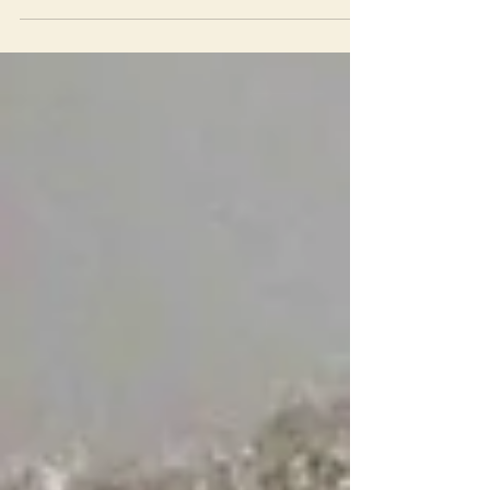
Les voici tous les cinq, vous souhaitant une
bonne et douce nouvelle année... Qu’elle soit
créative, pleine de tendresse (comment ne
pas...